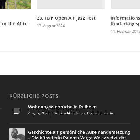
28. FDP Open Air Jazz Fest
Information
Kindertages
für die Abtei
13. August 2024
11. Februar 201
KÜRZLICHE POSTS
Wohnungseinbrüche in Pulheim
Aug. 6, 2026
|
Kriminalität
,
News
,
Polizei
,
Pulheim
Geschichte als persönliche Auseinandersetzung
– Die Künstlerin Paloma Varga Weisz setzt das