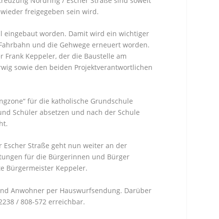
reuzung Nordring / Escher Straße sind soweit
wieder freigegeben sein wird.
 eingebaut worden. Damit wird ein wichtiger
ie Fahrbahn und die Gehwege erneuert worden.
r Frank Keppeler, der die Baustelle am
wig sowie den beiden Projektverantwortlichen
ngzone“ für die katholische Grundschule
und Schüler absetzen und nach der Schule
ht.
 Escher Straße geht nun weiter an der
stungen für die Bürgerinnen und Bürger
te Bürgermeister Keppeler.
und Anwohner per Hauswurfsendung. Darüber
238 / 808-572 erreichbar.