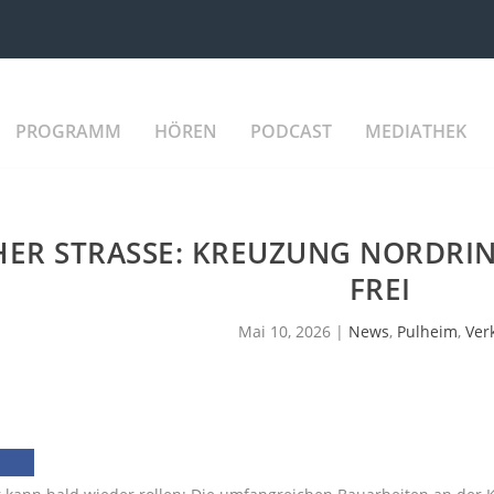
PROGRAMM
HÖREN
PODCAST
MEDIATHEK
HER STRASSE: KREUZUNG NORDRIN
REI
Mai 10, 2026
|
News
,
Pulheim
,
Ver