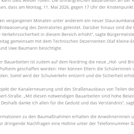
 kann bald wieder rollen: Die umfangreichen Bauarbeiten an der K
en, dass am Montag, 11. Mai 2026, gegen 17 Uhr der Knotenpunkt 
 den vergangenen Monaten unter anderem ein neuer Stauraumkanal
 Entwässerung des Zentralortes geleistet. Darüber hinaus sind d
e Verkehrssicherheit in diesem Bereich erhöht“, sagte Bürgermeiste
eitag gemeinsam mit dem Technischen Dezernenten Olaf Kleine-Er
und Uwe Baumann besichtigte.
 Bauarbeiten ist zudem auf dem Nordring die neue „Hol- und Bri
Pulheim geschaffen worden: Hier können Eltern die Schülerinnen 
len. Somit wird der Schulverkehr entzerrt und die Sicherheit erhö
jekt der Kanalerneuerung und des Straßenausbaus von Teilen der
bert-Straße. „Mit diesen notwendigen Bauarbeiten sind hohe Bela
Deshalb danke ich allen für die Geduld und das Verständnis“, sag
ormationen zu den Baumaßnahmen erhalten die Anwohnerinnen 
für dringende Nachfragen eine Hotline unter der Telefonnummer 02