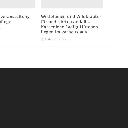
sveranstaltung –
Wildblumen und Wildkräuter
pflege
für mehr Artenvielfalt –
Kostenlose Saatguttütchen
9
liegen im Rathaus aus
7. Oktober 2022