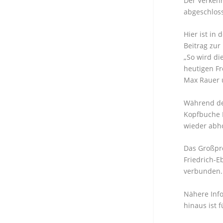
Der Verkehr
abgeschloss
Hier ist in
Beitrag zur
„So wird di
heutigen Fr
Max Rauer 
Während der
Kopfbuche 
wieder abho
Das Großpro
Friedrich-E
verbunden. 
Nähere Inf
hinaus ist 