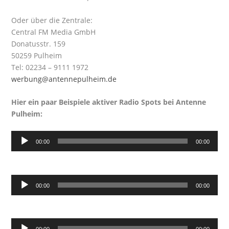
Oder über die Zentrale:
Central FM Media GmbH
Donatusstr. 159
50259 Pulheim
Tel: 02234 – 9111 1972
werbung@antennepulheim.de
Hier ein paar Beispiele aktiver Radio Spots bei Antenne
Pulheim:
Audio-
00:00
00:00
Player
Audio-
00:00
00:00
Player
Audio-