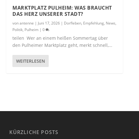
MARKTPLATZ PULHEIM: WAS BRAUCHT
DAS HERZ UNSERER STADT?
von
antenne
|
Juni 17, 2026
|
Dorfleben
,
Empfehlung
,
News
,
Politik
,
Pulheim
|
0
teilen Wer an einem heißen Sommertag über
den Pulheimer Marktplatz geht, merkt schnell,...
WEITERLESEN
KÜRZLICHE POSTS