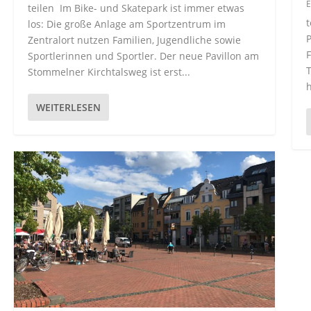
E
teilen Im Bike- und Skatepark ist immer etwas
t
los: Die große Anlage am Sportzentrum im
P
Zentralort nutzen Familien, Jugendliche sowie
F
Sportlerinnen und Sportler. Der neue Pavillon am
T
Stommelner Kirchtalsweg ist erst...
h
WEITERLESEN