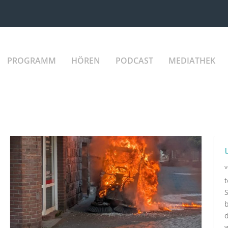
PROGRAMM
HÖREN
PODCAST
MEDIATHEK
S
b
d
w