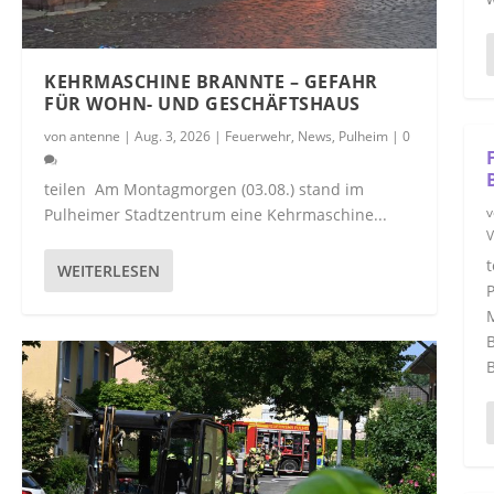
KEHRMASCHINE BRANNTE – GEFAHR
FÜR WOHN- UND GESCHÄFTSHAUS
von
antenne
|
Aug. 3, 2026
|
Feuerwehr
,
News
,
Pulheim
|
0
teilen Am Montagmorgen (03.08.) stand im
Pulheimer Stadtzentrum eine Kehrmaschine...
V
t
WEITERLESEN
P
M
B
B