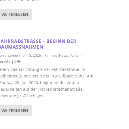
WEITERLESEN
FAHRRADSTRASSE – BEGINN DER B
AUMASSNAHMEN
von
antenne
|
Juli 15, 2026
|
Fahrrad
,
News
,
Pulheim
,
erkehr
|
0
eilen Die Errichtung einer Fahrradstraße im
ulheimer Zentralort rückt in greifbare Nähe: Am
ontag, 20. Juli 2026, beginnen die ersten
auarbeiten auf der Hackenbroicher Straße.
evor die großflächigen...
WEITERLESEN