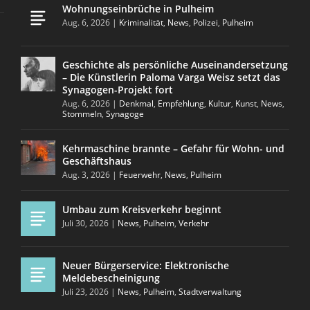
Wohnungseinbrüche in Pulheim
Aug. 6, 2026
|
Kriminalität
,
News
,
Polizei
,
Pulheim
Geschichte als persönliche Auseinandersetzung
– Die Künstlerin Paloma Varga Weisz setzt das
Synagogen-Projekt fort
Aug. 6, 2026
|
Denkmal
,
Empfehlung
,
Kultur
,
Kunst
,
News
,
Stommeln
,
Synagoge
Kehrmaschine brannte – Gefahr für Wohn- und
Geschäftshaus
Aug. 3, 2026
|
Feuerwehr
,
News
,
Pulheim
Umbau zum Kreisverkehr beginnt
Juli 30, 2026
|
News
,
Pulheim
,
Verkehr
Neuer Bürgerservice: Elektronische
Meldebescheinigung
Juli 23, 2026
|
News
,
Pulheim
,
Stadtverwaltung