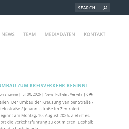
NEWS
TEAM
MEDIADATEN
KONTAKT
UMBAU ZUM KREISVERKEHR BEGINNT
von
antenne
|
Juli 30, 2026
|
News
,
Pulheim
,
Verkehr
|
0
teilen Der Umbau der Kreuzung Venloer Straße /
teinstraße / Johannisstraße im Zentralort
eginnt am Montag, 10. August 2026. Ziel ist es,
ort die Verkehrsführung zu optimieren. Deshalb
ird die bestehende...