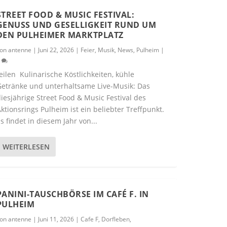
STREET FOOD & MUSIC FESTIVAL:
GENUSS UND GESELLIGKEIT RUND UM
DEN PULHEIMER MARKTPLATZ
von
antenne
|
Juni 22, 2026
|
Feier
,
Musik
,
News
,
Pulheim
|
0
eilen Kulinarische Köstlichkeiten, kühle
Getränke und unterhaltsame Live-Musik: Das
iesjährige Street Food & Music Festival des
ktionsrings Pulheim ist ein beliebter Treffpunkt.
s findet in diesem Jahr von...
WEITERLESEN
PANINI-TAUSCHBÖRSE IM CAFÉ F. IN
PULHEIM
von
antenne
|
Juni 11, 2026
|
Cafe F
,
Dorfleben
,