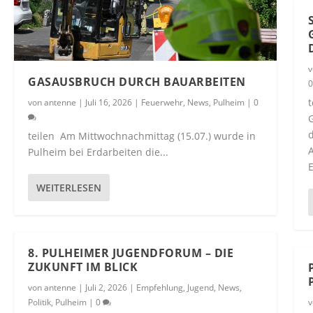
GASAUSBRUCH DURCH BAUARBEITEN
t
von
antenne
|
Juli 16, 2026
|
Feuerwehr
,
News
,
Pulheim
|
0
d
teilen Am Mittwochnachmittag (15.07.) wurde in
A
Pulheim bei Erdarbeiten die...
E
WEITERLESEN
8. PULHEIMER JUGENDFORUM – DIE
ZUKUNFT IM BLICK
von
antenne
|
Juli 2, 2026
|
Empfehlung
,
Jugend
,
News
,
Politik
,
Pulheim
|
0