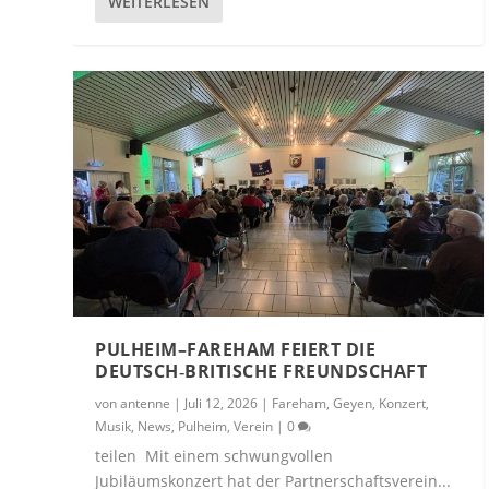
WEITERLESEN
PULHEIM–FAREHAM FEIERT DIE
DEUTSCH‑BRITISCHE FREUNDSCHAFT
von
antenne
|
Juli 12, 2026
|
Fareham
,
Geyen
,
Konzert
,
Musik
,
News
,
Pulheim
,
Verein
|
0
teilen Mit einem schwungvollen
Jubiläumskonzert hat der Partnerschaftsverein...