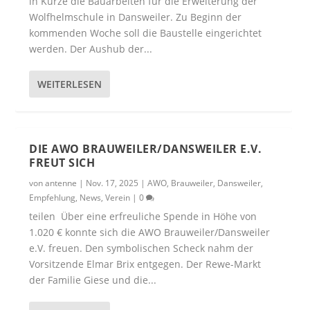
in Kürze die Bauarbeiten für die Erweiterung der
Wolfhelmschule in Dansweiler. Zu Beginn der
kommenden Woche soll die Baustelle eingerichtet
werden. Der Aushub der...
WEITERLESEN
DIE AWO BRAUWEILER/DANSWEILER E.V.
FREUT SICH
von
antenne
|
Nov. 17, 2025
|
AWO
,
Brauweiler
,
Dansweiler
,
Empfehlung
,
News
,
Verein
|
0
teilen Über eine erfreuliche Spende in Höhe von
1.020 € konnte sich die AWO Brauweiler/Dansweiler
e.V. freuen. Den symbolischen Scheck nahm der
Vorsitzende Elmar Brix entgegen. Der Rewe-Markt
der Familie Giese und die...