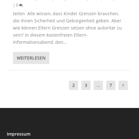
|
0
teilen Alle wissen, dass Kinder Grenzen brauchen,
die ihnen Sicherheit und Geborgenheit geben. Aber
wie können Eltern Grenzen setzen ohne autoritär zu
sein? In diesem kostenfreien Eltern-
Informationsabend, den...
WEITERLESEN
1
2
3
...
7
Impressum