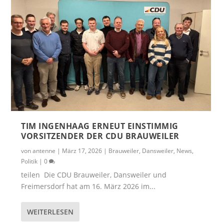
TIM INGENHAAG ERNEUT EINSTIMMIG
VORSITZENDER DER CDU BRAUWEILER
von
antenne
|
März 17, 2026
|
Brauweiler
,
Dansweiler
,
News
,
Politik
|
0
teilen Die CDU Brauweiler, Dansweiler und
Freimersdorf hat am 16. März 2026 im...
WEITERLESEN