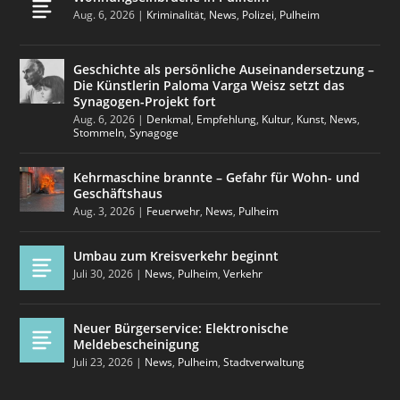
Aug. 6, 2026
|
Kriminalität
,
News
,
Polizei
,
Pulheim
Geschichte als persönliche Auseinandersetzung –
Die Künstlerin Paloma Varga Weisz setzt das
Synagogen-Projekt fort
Aug. 6, 2026
|
Denkmal
,
Empfehlung
,
Kultur
,
Kunst
,
News
,
Stommeln
,
Synagoge
Kehrmaschine brannte – Gefahr für Wohn- und
Geschäftshaus
Aug. 3, 2026
|
Feuerwehr
,
News
,
Pulheim
Umbau zum Kreisverkehr beginnt
Juli 30, 2026
|
News
,
Pulheim
,
Verkehr
Neuer Bürgerservice: Elektronische
Meldebescheinigung
Juli 23, 2026
|
News
,
Pulheim
,
Stadtverwaltung