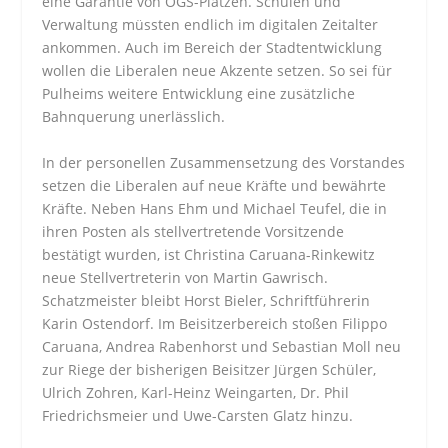
eine Garantie von OGS-Plätzen. Schulen und
Verwaltung müssten endlich im digitalen Zeitalter
ankommen. Auch im Bereich der Stadtentwicklung
wollen die Liberalen neue Akzente setzen. So sei für
Pulheims weitere Entwicklung eine zusätzliche
Bahnquerung unerlässlich.
In der personellen Zusammensetzung des Vorstandes
setzen die Liberalen auf neue Kräfte und bewährte
Kräfte. Neben Hans Ehm und Michael Teufel, die in
ihren Posten als stellvertretende Vorsitzende
bestätigt wurden, ist Christina Caruana-Rinkewitz
neue Stellvertreterin von Martin Gawrisch.
Schatzmeister bleibt Horst Bieler, Schriftführerin
Karin Ostendorf. Im Beisitzerbereich stoßen Filippo
Caruana, Andrea Rabenhorst und Sebastian Moll neu
zur Riege der bisherigen Beisitzer Jürgen Schüler,
Ulrich Zohren, Karl-Heinz Weingarten, Dr. Phil
Friedrichsmeier und Uwe-Carsten Glatz hinzu.