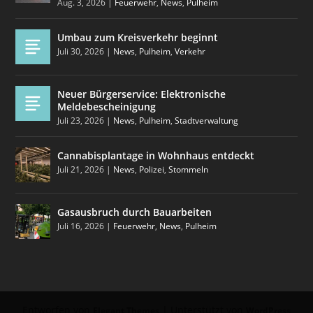
Aug. 3, 2026
|
Feuerwehr
,
News
,
Pulheim
Umbau zum Kreisverkehr beginnt
Juli 30, 2026
|
News
,
Pulheim
,
Verkehr
Neuer Bürgerservice: Elektronische
Meldebescheinigung
Juli 23, 2026
|
News
,
Pulheim
,
Stadtverwaltung
Cannabisplantage in Wohnhaus entdeckt
Juli 21, 2026
|
News
,
Polizei
,
Stommeln
Gasausbruch durch Bauarbeiten
Juli 16, 2026
|
Feuerwehr
,
News
,
Pulheim
Entworfen von
| Unterstützt von
Elegant Themes
WordPress