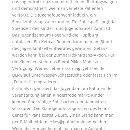
das Jugendrotkreuz kommt mit einem Rettungswagen
und demonstriert, wie man verletzte Patienten
versorgt. Die Jugendfeuerwehr lädt ein, ein
Einsatzfahrzeug zu erkunden. Für Spielspaß sorgt das
Spielezelt des Kinder- und Jugendhauses Zahnrad.
Das Jugendzentrum Pogo wird die Hüpfburg
aufblasen. Ein Kettcar-Rennen kann man am Stand
des Jugendamtselternbeirates gewinnen. Getanzt
werden kann bei der ZumbaKids-Mittanz-Aktion. Für
die Kleinsten steht das Emmi-Pikler-Mobil zur
Verfügung. Wer es lieber nass mag, geht bei der
DLRG auf Unterwasser-Schatzsuche oder lässt sich im
„Foto-Hai“ fotografieren.
Erstmals organisiert das Jugendamt im Rahmen der
Veranstaltung einen Kindertrödelmarkt. Kinder
können überzählige Spielsachen und Klamotten
verkaufen. Die Standgebühr zugunsten des Fonds
Cents für Pänz kostet 5 Euro. Einen Stand kann man
per E-Mail miriam.eckes@pulheim.de anmelden.
Wenn der Hunger kommt, hat man die Auswahl