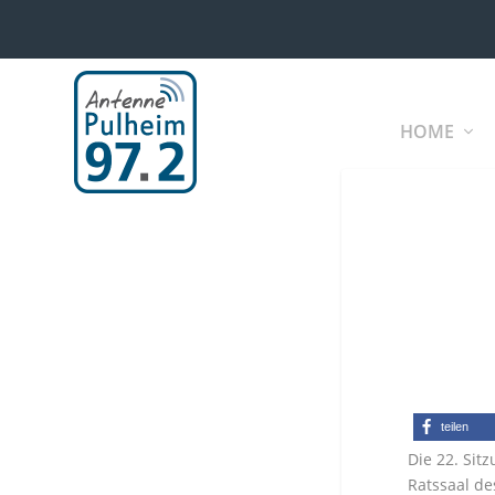
HOME
teilen
Die 22. Sit
Ratssaal de