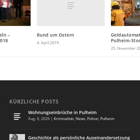
Rund um Ostern
eln –
Geldautomat
2018
Pulheim-St
4. April 2019
25. November 2
KÜRZLICHE POSTS
Wohnungseinbrüche in Pulheim
Aug. 6, 2026
|
Kriminalität
,
News
,
Polizei
,
Pulheim
Geschichte als persönliche Auseinandersetzung