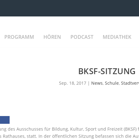
PROGRAMM
HÖREN
PODCAST
MEDIATHEK
BKSF-SITZUNG
Sep. 18, 2017
|
News
,
Schule
,
Stadtve
zung des Ausschusses für Bildung, Kultur, Sport und Freizeit (BKSF)
s Rathauses, statt. In der öffentlichen Sitzung befassen sich die