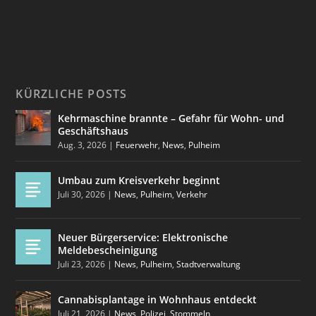
KÜRZLICHE POSTS
Kehrmaschine brannte – Gefahr für Wohn- und
Geschäftshaus
Aug. 3, 2026
|
Feuerwehr
,
News
,
Pulheim
Umbau zum Kreisverkehr beginnt
Juli 30, 2026
|
News
,
Pulheim
,
Verkehr
Neuer Bürgerservice: Elektronische
Meldebescheinigung
Juli 23, 2026
|
News
,
Pulheim
,
Stadtverwaltung
Cannabisplantage in Wohnhaus entdeckt
Juli 21, 2026
|
News
,
Polizei
,
Stommeln