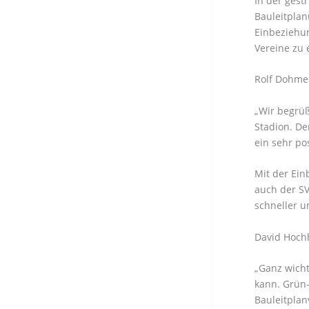
In der gest
Bauleitpla
Einbeziehun
Vereine zu 
Rolf Dohmen
„Wir begrüß
Stadion. De
ein sehr p
Mit der Ein
auch der SV
schneller u
David Hochh
„Ganz wicht
kann. Grün
Bauleitplan