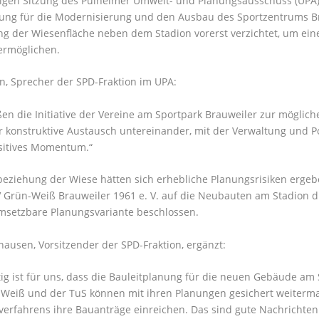
rigen Sitzung des Pulheimer Umwelt- und Planungsausschuss (UPA)
nung für die Modernisierung und den Ausbau des Sportzentrums Br
g der Wiesenfläche neben dem Stadion vorerst verzichtet, um ein
ermöglichen.
, Sprecher der SPD-Fraktion im UPA:
en die Initiative der Vereine am Sportpark Brauweiler zur mögl
r konstruktive Austausch untereinander, mit der Verwaltung und Pol
ositives Momentum.“
beziehung der Wiese hätten sich erhebliche Planungsrisiken ergebe
 Grün-Weiß Brauweiler 1961 e. V. auf die Neubauten am Stadion 
msetzbare Planungsvariante beschlossen.
ausen, Vorsitzender der SPD-Fraktion, ergänzt:
ig ist für uns, dass die Bauleitplanung für die neuen Gebäude am
-Weiß und der TuS können mit ihren Planungen gesichert weiterm
verfahrens ihre Bauanträge einreichen. Das sind gute Nachrichten 