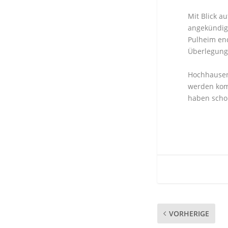
Mit Blick a
angekündigt
Pulheim end
Überlegunge
Hochhausen 
werden komm
haben scho
VORHERIGE