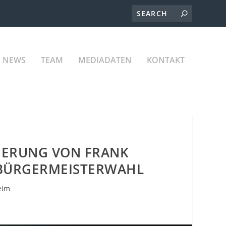
NEWS
TEAM
MEDIADATEN
KONTAKT
IERUNG VON FRANK
 BÜRGERMEISTERWAHL
eim