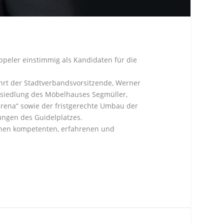
ppeler einstimmig als Kandidaten für die
führt der Stadtverbandsvorsitzende, Werner
 Ansiedlung des Möbelhauses Segmüller,
ena“ sowie der fristgerechte Umbau der
ungen des Guidelplatzes.
einen kompetenten, erfahrenen und