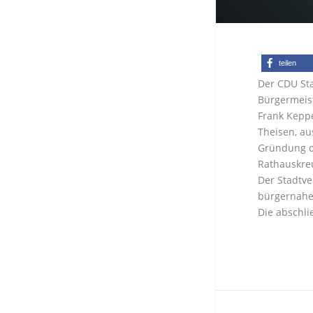
teilen
Der CDU Sta
Bürgermeis
Frank Keppe
Theisen, au
Gründung d
Rathauskreu
Der Stadtve
bürgernahe
Die abschli