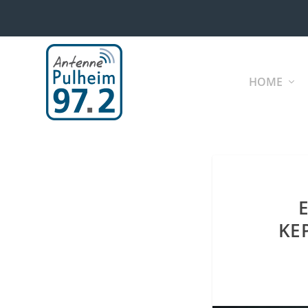
HOME
KE