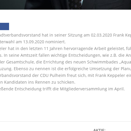
dtverbandsvorstand hat in seiner Sitzung am 02.03.2020 Frank Ke
terwahl am 13.09.2020 nominiert.
ler hat in den letzten 11 Jahren hervorragende Arbeit geleistet, 
s. In seine Amtszeit fallen wichtige Entscheidungen, wie z.B. die
er Gesamtschule, die Errichtung des neuen Schwimmbades „Aquar
zung. Ebenso zu nennen ist die erfolgreiche Umsetzung der Plan
rbandsvorstand der CDU Pulheim freut sich, mit Frank Keppeler 
n Kandidaten ins Rennen zu schicken.
eßende Entscheidung trifft die Mitgliederversammlung im April.
AKTIE: