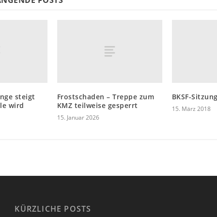
NGENDE POSTS
inge steigt
Frostschaden – Treppe zum
BKSF-Sitzun
le wird
KMZ teilweise gesperrt
15. März 2018
15. Januar 2026
KÜRZLICHE POSTS