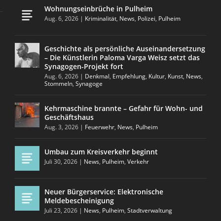
Wohnungseinbrüche in Pulheim
Aug. 6, 2026
|
Kriminalität
,
News
,
Polizei
,
Pulheim
Geschichte als persönliche Auseinandersetzung
– Die Künstlerin Paloma Varga Weisz setzt das
Synagogen-Projekt fort
Aug. 6, 2026
|
Denkmal
,
Empfehlung
,
Kultur
,
Kunst
,
News
,
Stommeln
,
Synagoge
Kehrmaschine brannte – Gefahr für Wohn- und
Geschäftshaus
Aug. 3, 2026
|
Feuerwehr
,
News
,
Pulheim
Umbau zum Kreisverkehr beginnt
Juli 30, 2026
|
News
,
Pulheim
,
Verkehr
Neuer Bürgerservice: Elektronische
Meldebescheinigung
Juli 23, 2026
|
News
,
Pulheim
,
Stadtverwaltung