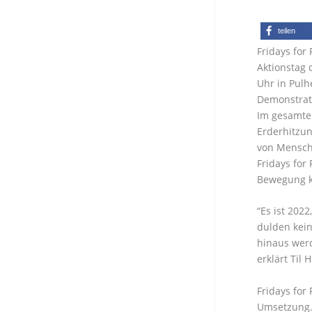
teilen
Fridays fo
Aktionstag 
Uhr in Pulh
Demonstrat
Im gesamten
Erderhitzun
von Mensche
Fridays for
Bewegung ku
“Es ist 202
dulden kei
hinaus wer
erklärt Til 
Fridays for
Umsetzung