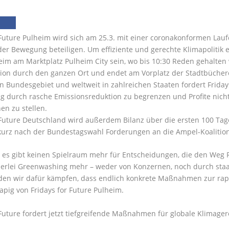
r Future Pulheim wird sich am 25.3. mit einer coronakonformen L
der Bewegung beteiligen. Um effiziente und gerechte Klimapolitik 
eim am Marktplatz Pulheim City sein, wo bis 10:30 Reden gehalten
ion durch den ganzen Ort und endet am Vorplatz der Stadtbüchere
 Bundesgebiet und weltweit in zahlreichen Staaten fordert Friday
g durch rasche Emissionsreduktion zu begrenzen und Profite nich
n zu stellen.
 Future Deutschland wird außerdem Bilanz über die ersten 100 Ta
rz nach der Bundestagswahl Forderungen an die Ampel-Koalition g
2, es gibt keinen Spielraum mehr für Entscheidungen, die den Weg
nerlei Greenwashing mehr – weder von Konzernen, noch durch staa
den wir dafür kämpfen, dass endlich konkrete Maßnahmen zur rapi
Hapig von Fridays for Future Pulheim.
 Future fordert jetzt tiefgreifende Maßnahmen für globale Klimage
.