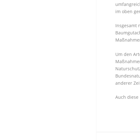
umfangreich
im oben ge
Insgesamt 
Baumgutacht
Maßnahmen 
Um den Arte
Maßnahmen 
Naturschut
Bundesnatur
anderer Zei
Auch diese 