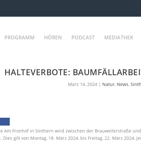
PROGRAMM
HÖREN
PODCAST
MEDIATHEK
HALTEVERBOTE: BAUMFÄLLARBEI
März 14, 2024
|
Natur
,
News
,
Sint
ße Am Fronhof in Sinthern wird zwischen der Brauweilerstraße un
t. Dies gilt von Montag, 18. März 2024, bis Freitag, 22. März 2024, 