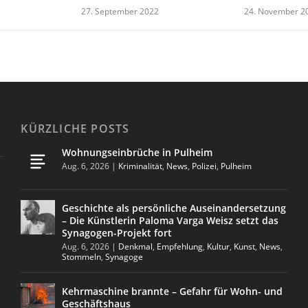
24. November 2
27. September 2022
KÜRZLICHE POSTS
Wohnungseinbrüche in Pulheim
Aug. 6, 2026
|
Kriminalität
,
News
,
Polizei
,
Pulheim
Geschichte als persönliche Auseinandersetzung
– Die Künstlerin Paloma Varga Weisz setzt das
Synagogen-Projekt fort
Aug. 6, 2026
|
Denkmal
,
Empfehlung
,
Kultur
,
Kunst
,
News
,
Stommeln
,
Synagoge
Kehrmaschine brannte – Gefahr für Wohn- und
Geschäftshaus