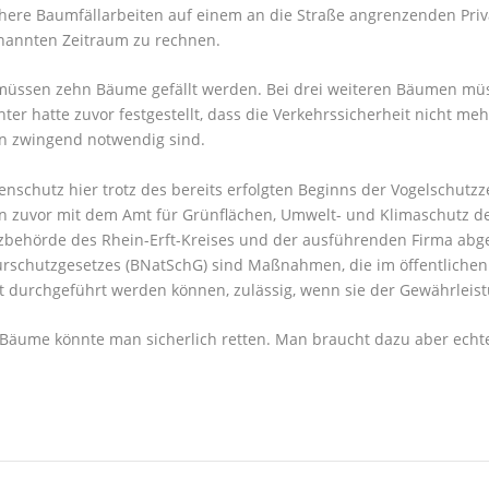
ere Baumfällarbeiten auf einem an die Straße angrenzenden Priva
nannten Zeitraum zu rechnen.
müssen zehn Bäume gefällt werden. Bei drei weiteren Bäumen mü
er hatte zuvor festgestellt, dass die Verkehrssicherheit nicht me
zwingend notwendig sind.
nschutz hier trotz des bereits erfolgten Beginns der Vogelschutzz
zuvor mit dem Amt für Grünflächen, Umwelt- und Klimaschutz de
zbehörde des Rhein-Erft-Kreises und der ausführenden Firma abg
schutzgesetzes (BNatSchG) sind Maßnahmen, die im öffentlichen 
t durchgeführt werden können, zulässig, wenn sie der Gewährleist
Bäume könnte man sicherlich retten. Man braucht dazu aber echte