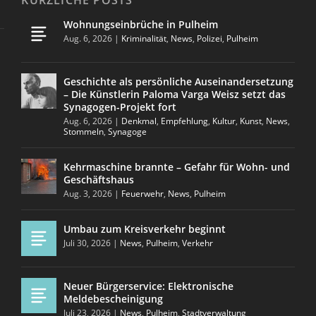
Wohnungseinbrüche in Pulheim
Aug. 6, 2026
|
Kriminalität
,
News
,
Polizei
,
Pulheim
Geschichte als persönliche Auseinandersetzung
– Die Künstlerin Paloma Varga Weisz setzt das
Synagogen-Projekt fort
Aug. 6, 2026
|
Denkmal
,
Empfehlung
,
Kultur
,
Kunst
,
News
,
Stommeln
,
Synagoge
Kehrmaschine brannte – Gefahr für Wohn- und
Geschäftshaus
Aug. 3, 2026
|
Feuerwehr
,
News
,
Pulheim
Umbau zum Kreisverkehr beginnt
Juli 30, 2026
|
News
,
Pulheim
,
Verkehr
Neuer Bürgerservice: Elektronische
Meldebescheinigung
Juli 23, 2026
|
News
,
Pulheim
,
Stadtverwaltung