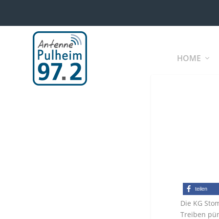
HOME
teilen
Die KG Stom
Treiben pün