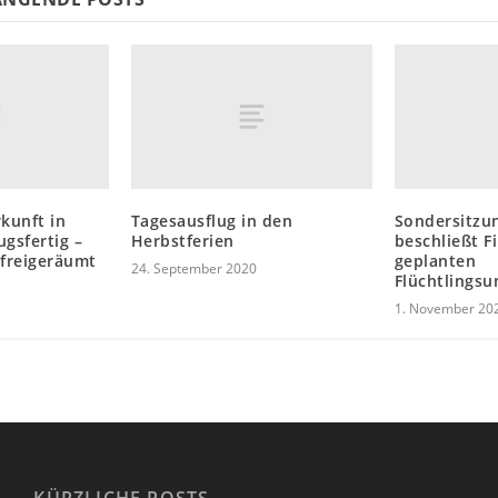
kunft in
Tagesausflug in den
Sondersitzun
gsfertig –
Herbstferien
beschließt F
 freigeräumt
geplanten
24. September 2020
Flüchtlingsu
1. November 20
KÜRZLICHE POSTS