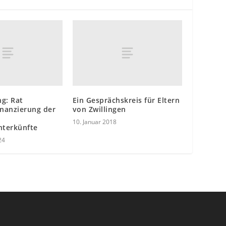
g: Rat
Ein Gesprächskreis für Eltern
inanzierung der
von Zwillingen
10. Januar 2018
nterkünfte
24