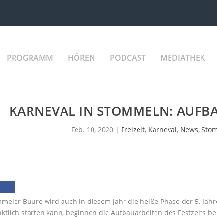
PROGRAMM
HÖREN
PODCAST
MEDIATHEK
KARNEVAL IN STOMMELN: AUFBA
Feb. 10, 2020
|
Freizeit
,
Karneval
,
News
,
Sto
meler Buure wird auch in diesem Jahr die heiße Phase der 5. Jahr
ktlich starten kann, beginnen die Aufbauarbeiten des Festzelts be