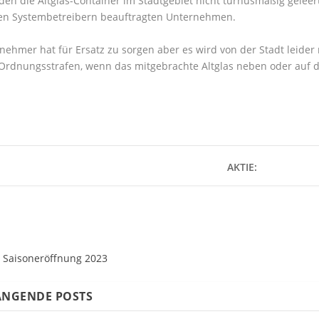
den die Altglas-Container im Stadtgebiet nicht turnusmäßig geleer
en Systembetreibern beauftragten Unternehmen.
nehmer hat für Ersatz zu sorgen aber es wird von der Stadt leide
Ordnungsstrafen, wenn das mitgebrachte Altglas neben oder auf di
AKTIE:
 Saisoneröffnung 2023
NGENDE POSTS