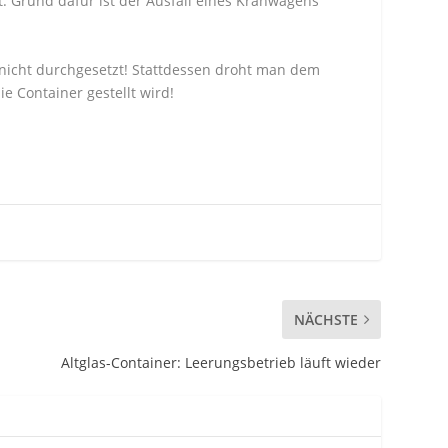
t. Grund dafür ist der Ausfall eines Kranwagens
r nicht durchgesetzt! Stattdessen droht man dem
e Container gestellt wird!
NÄCHSTE
Altglas-Container: Leerungsbetrieb läuft wieder