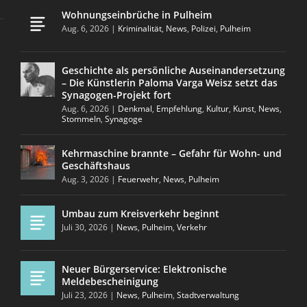
Wohnungseinbrüche in Pulheim
Aug. 6, 2026
|
Kriminalität
,
News
,
Polizei
,
Pulheim
Geschichte als persönliche Auseinandersetzung
– Die Künstlerin Paloma Varga Weisz setzt das
Synagogen-Projekt fort
Aug. 6, 2026
|
Denkmal
,
Empfehlung
,
Kultur
,
Kunst
,
News
,
Stommeln
,
Synagoge
Kehrmaschine brannte – Gefahr für Wohn- und
Geschäftshaus
Aug. 3, 2026
|
Feuerwehr
,
News
,
Pulheim
Umbau zum Kreisverkehr beginnt
Juli 30, 2026
|
News
,
Pulheim
,
Verkehr
Neuer Bürgerservice: Elektronische
Meldebescheinigung
Juli 23, 2026
|
News
,
Pulheim
,
Stadtverwaltung