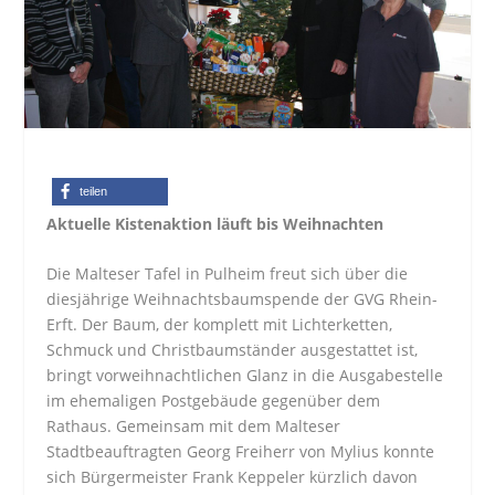
teilen
Aktuelle Kistenaktion läuft bis Weihnachten
Die Malteser Tafel in Pulheim freut sich über die
diesjährige Weihnachtsbaumspende der GVG Rhein-
Erft. Der Baum, der komplett mit Lichterketten,
Schmuck und Christbaumständer ausgestattet ist,
bringt vorweihnachtlichen Glanz in die Ausgabestelle
im ehemaligen Postgebäude gegenüber dem
Rathaus. Gemeinsam mit dem Malteser
Stadtbeauftragten Georg Freiherr von Mylius konnte
sich Bürgermeister Frank Keppeler kürzlich davon