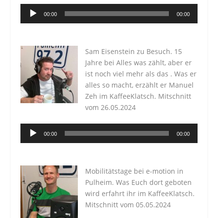
Audio-
00:00
00:00
Player
Sam Eisenstein zu Besuch. 15
Jahre bei Alles was zählt, aber er
ist noch viel mehr als das . Was er
alles so macht, erzählt er Manuel
Zeh im KaffeeKlatsch. Mitschnitt
vom 26.05.2024
Audio-
00:00
00:00
Player
Mobilitätstage bei e-motion in
Pulheim. Was Euch dort geboten
wird erfahrt ihr im KaffeeKlatsch.
Mitschnitt vom 05.05.2024