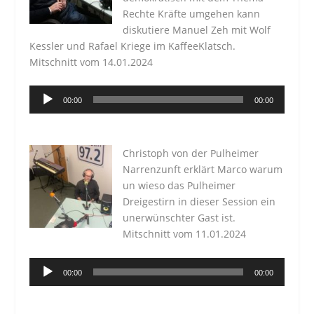
Rechte Kräfte umgehen kann
diskutiere Manuel Zeh mit Wolf
Kessler und Rafael Kriege im KaffeeKlatsch.
Mitschnitt vom 14.01.2024
Audio-
00:00
00:00
Player
Christoph von der Pulheimer
Narrenzunft erklärt Marco warum
un wieso das Pulheimer
Dreigestirn in dieser Session ein
unerwünschter Gast ist.
Mitschnitt vom 11.01.2024
Audio-
00:00
00:00
Player