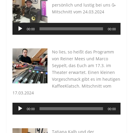
persönlich und lustig bei uns 🥳
Mitschnitt vom 24.03.2024
Audio-
00:00
00:00
Player
No lies, so heißt das Programm
von Reiner Mees und Marco
Seypelt, das Euch am 17.3. im
Theater erwartet. Einen kleinen
Vorgeschmack gibt es im heutigen
KaffeeKlatsch. Mitschnitt vom
17.03.2024
Audio-
00:00
00:00
Player
Tatiana Kalb und der