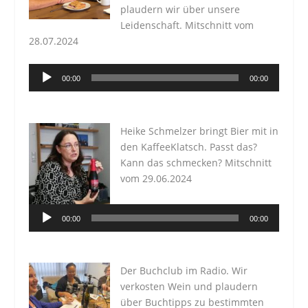
plaudern wir über unsere
Leidenschaft. Mitschnitt vom
28.07.2024
Audio-
00:00
00:00
Player
Heike Schmelzer bringt Bier mit in
den KaffeeKlatsch. Passt das?
Kann das schmecken? Mitschnitt
vom 29.06.2024
Audio-
00:00
00:00
Player
Der Buchclub im Radio. Wir
verkosten Wein und plaudern
über Buchtipps zu bestimmten