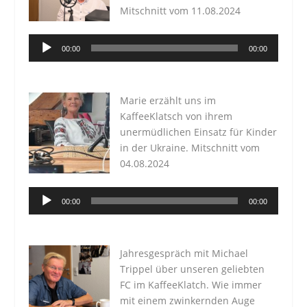
Mitschnitt vom 11.08.2024
Audio-
00:00
00:00
Player
Marie erzählt uns im
KaffeeKlatsch von ihrem
unermüdlichen Einsatz für Kinder
in der Ukraine. Mitschnitt vom
04.08.2024
Audio-
00:00
00:00
Player
Jahresgespräch mit Michael
Trippel über unseren geliebten
FC im KaffeeKlatch. Wie immer
mit einem zwinkernden Auge