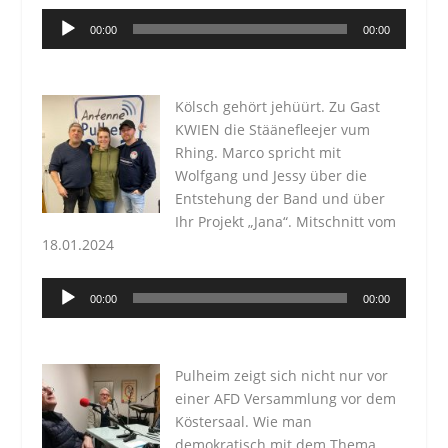
Audio-
00:00
00:00
Player
Kölsch gehört jehüürt. Zu Gast
KWIEN die Stäänefleejer vum
Rhing. Marco spricht mit
Wolfgang und Jessy über die
Entstehung der Band und über
Ihr Projekt „Jana“. Mitschnitt vom
18.01.2024
Audio-
00:00
00:00
Player
Pulheim zeigt sich nicht nur vor
einer AFD Versammlung vor dem
Köstersaal. Wie man
demokratisch mit dem Thema