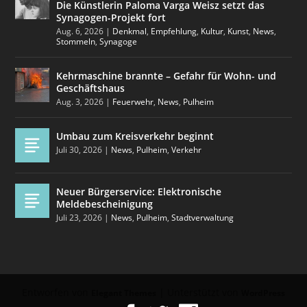
Die Künstlerin Paloma Varga Weisz setzt das
Synagogen-Projekt fort
Aug. 6, 2026
|
Denkmal
,
Empfehlung
,
Kultur
,
Kunst
,
News
,
Stommeln
,
Synagoge
Kehrmaschine brannte – Gefahr für Wohn- und
Geschäftshaus
Aug. 3, 2026
|
Feuerwehr
,
News
,
Pulheim
Umbau zum Kreisverkehr beginnt
Juli 30, 2026
|
News
,
Pulheim
,
Verkehr
Neuer Bürgerservice: Elektronische
Meldebescheinigung
Juli 23, 2026
|
News
,
Pulheim
,
Stadtverwaltung
Entworfen von
| Unterstützt von
Elegant Themes
WordPress