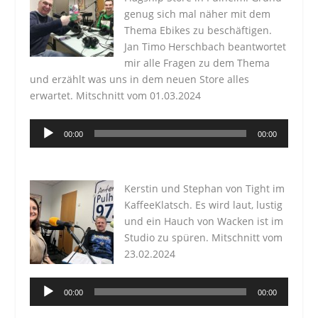
genug sich mal näher mit dem
Thema Ebikes zu beschäftigen.
Jan Timo Herschbach beantwortet
mir alle Fragen zu dem Thema
und erzählt was uns in dem neuen Store alles
erwartet. Mitschnitt vom 01.03.2024
Audio-
00:00
00:00
Player
Kerstin und Stephan von Tight im
KaffeeKlatsch. Es wird laut, lustig
und ein Hauch von Wacken ist im
Studio zu spüren. Mitschnitt vom
23.02.2024
Audio-
00:00
00:00
Player