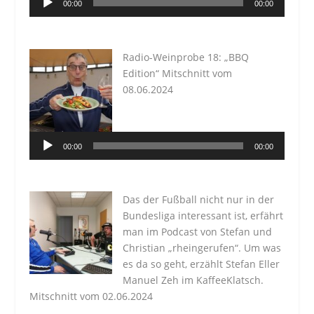
00:00
00:00
Player
Radio-Weinprobe 18: „BBQ
Edition“ Mitschnitt vom
08.06.2024
Audio-
Player
00:00
00:00
Das der Fußball nicht nur in der
Bundesliga interessant ist, erfährt
man im Podcast von Stefan und
Christian „rheingerufen“. Um was
es da so geht, erzählt Stefan Eller
Manuel Zeh im KaffeeKlatsch.
Mitschnitt vom 02.06.2024