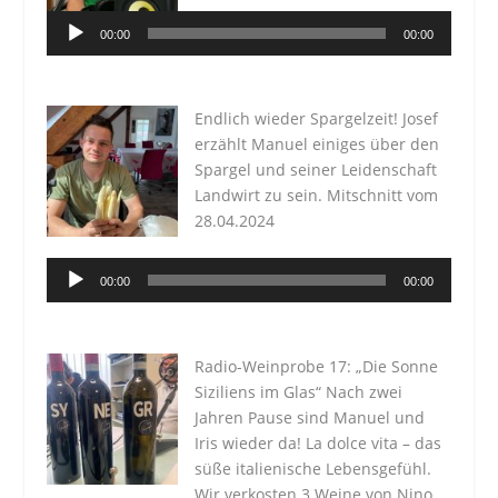
Audio-
00:00
00:00
Player
Endlich wieder Spargelzeit! Josef
erzählt Manuel einiges über den
Spargel und seiner Leidenschaft
Landwirt zu sein. Mitschnitt vom
28.04.2024
Audio-
00:00
00:00
Player
Radio-Weinprobe 17: „Die Sonne
Siziliens im Glas“ Nach zwei
Jahren Pause sind Manuel und
Iris wieder da! La dolce vita – das
süße italienische Lebensgefühl.
Wir verkosten 3 Weine von Nino