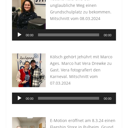
unglaubliche Weg einen
Grundschulplatz zu bekommen.
Mitschnitt vom 08.03.2024
Audio-
00:00
00:00
Player
Kölsch gehört jehührt mit Marco
Ages. Marco hat Vera Drewke zu
Gast. Vera fotografiert den
Karneval. Mitschnitt vom
07.03.2024
Audio-
00:00
00:00
Player
E-Motion eröffnet am 8.3.24 einen
Flagship Store in Pulheim. Grund