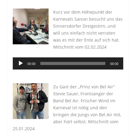
Kurz vor dem Höhepunkt der
Karnevals Saison besucht uns das
Sinnersdorfer Dreigestirn, und
will uns einfach nicht verraten
was es mit der Ente auf sich hat.
Mitschnitt vom 02.02.2024
Audio-
00:00
00:00
Player
Zu Gast der „Prinz von Bel Air“
Stevie Sauer, Frontsänger der
Band Bel Air. Frischer Wind im
Karneval ist nötig und den
bringen die Jungs von Bel Air mit,
aber hört selbst. Mitschnitt vom
25.01.2024