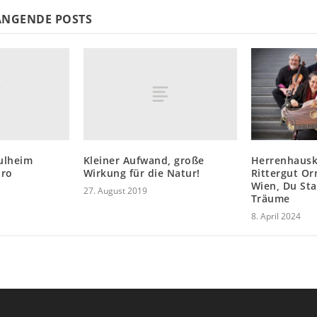
NGENDE POSTS
Pulheim
Kleiner Aufwand, große
Herrenhausk
uro
Wirkung für die Natur!
Rittergut Or
Wien, Du St
27. August 2019
Träume
8. April 2024