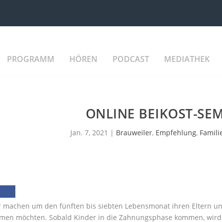
PROGRAMM
HÖREN
PODCAST
MEDIATHEK
ONLINE BEIKOST-SE
Jan. 7, 2021
|
Brauweiler
,
Empfehlung
,
Famili
r machen um den fünften bis siebten Lebensmonat ihren Eltern unm
­men möchten. Sobald Kinder in die Zahnungs­phase kommen, wird 