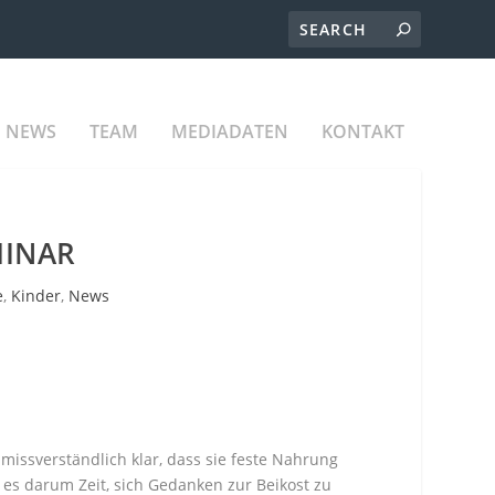
NEWS
TEAM
MEDIADATEN
KONTAKT
MINAR
e
,
Kinder
,
News
issver­ständlich klar, dass sie feste Nahrung
es darum Zeit, sich Gedanken zur Beikost zu