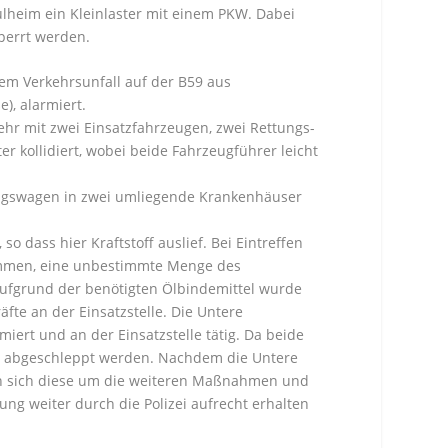
ulheim ein Kleinlaster mit einem PKW. Dabei
perrt werden.
em Verkehrsunfall auf der B59 aus
), alarmiert.
ehr mit zwei Einsatzfahrzeugen, zwei Rettungs-
 kollidiert, wobei beide Fahrzeugführer leicht
ungswagen in zwei umliegende Krankenhäuser
so dass hier Kraftstoff auslief. Bei Eintreffen
ommen, eine unbestimmte Menge des
 Aufgrund der benötigten Ölbindemittel wurde
fte an der Einsatzstelle. Die Untere
ert und an der Einsatzstelle tätig. Da beide
n abgeschleppt werden. Nachdem die Untere
n sich diese um die weiteren Maßnahmen und
ung weiter durch die Polizei aufrecht erhalten