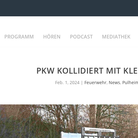
PROGRAMM
HÖREN
PODCAST
MEDIATHEK
PKW KOLLIDIERT MIT KL
Feb. 1, 2024
|
Feuerwehr
,
News
,
Pulhei