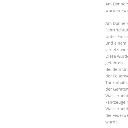
Am Donnerst
wurden zwei
Am Donnerst
Fahrtrichtu
Unter Einsa
und einem N
verletzt wu
Diese wurd
gefahren.
Bei dem Unf
der Feuerw
Tankinhalts
der Gerätew
Wasserbehör
Fahrzeuge 
Wasserbehö
die Feuerwe
wurde.