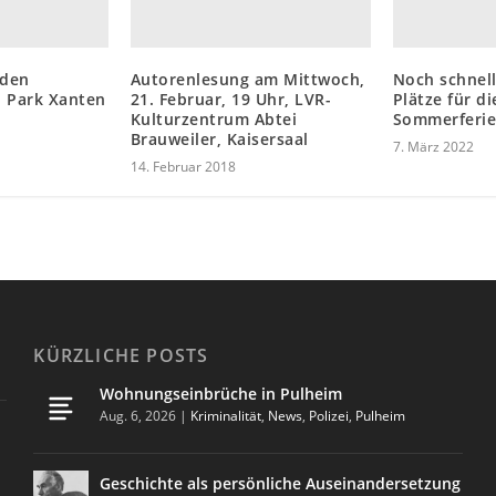
 den
Autorenlesung am Mittwoch,
Noch schnell
n Park Xanten
21. Februar, 19 Uhr, LVR-
Plätze für di
Kulturzentrum Abtei
Sommerferie
Brauweiler, Kaisersaal
7. März 2022
14. Februar 2018
KÜRZLICHE POSTS
Wohnungseinbrüche in Pulheim
Aug. 6, 2026
|
Kriminalität
,
News
,
Polizei
,
Pulheim
Geschichte als persönliche Auseinandersetzung