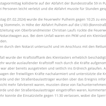
agvormittag kollidierte auf der Abfahrt der Bundesstraße 59 in P
 Personen leicht verletzt und die Abfahrt musste für Stunden ges
ag (01.02.2024) wurde die Feuerwehr Pulheim gegen 10:25 zu ein
ng Stommeln, in Höhe der Abfahrt Pulheim auf die L183 (Bonnstraße
tzleitung von Oberbrandmeister Christian Laufs rückte die Feuerw
otarztwagen aus. Bei dem Unfall waren ein PKW und ein Kleinlaster
rden.
en durch den Notarzt untersucht und im Anschluss mit den Rett
all wurde der Kraftstofftank des Kleinlasters erheblich beschädigt, 
ehr wurde auslaufender Kraftstoff noch durch die Kräfte aufgen
 war aber bereits ausgetreten und seitlich ins Erdreich gelaufen.
agen der freiwilligen Kräfte nachalarmiert und unterstützte die Krä
de und der Straßenbaulastträger wurden über das Ereignis informi
nicht mehr fahrbereit waren, mussten diese von Fachunternehme
rde und der Straßenbaulastträger eingetroffen waren, kümmerte
hr konnte die Einsatzstelle gegen 11:30 verlassen, wobei die Sperr