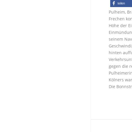
teilen
Pulheim, Br
Frechen kom
Höhe der E
Einmündung 
seinem Navi
Geschwindig
hinten auff
Verkehrsunf
gegen die r
Pulheimerin
Kölners war
Die Bonnst