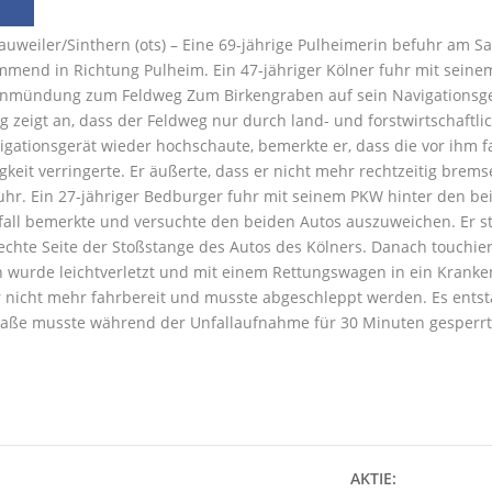
auweiler/Sinthern (ots) – Eine 69-jährige Pulheimerin befuhr am 
mend in Richtung Pulheim. Ein 47-jähriger Kölner fuhr mit seinem 
inmündung zum Feldweg Zum Birkengraben auf sein Navigationsger
zeigt an, dass der Feldweg nur durch land- und forstwirtschaftli
gationsgerät wieder hochschaute, bemerkte er, dass die vor ihm f
keit verringerte. Er äußerte, dass er nicht mehr rechtzeitig bre
uhr. Ein 27-jähriger Bedburger fuhr mit seinem PKW hinter den beid
all bemerkte und versuchte den beiden Autos auszuweichen. Er st
echte Seite der Stoßstange des Autos des Kölners. Danach touchiert
 wurde leichtverletzt und mit einem Rettungswagen in ein Krank
 nicht mehr fahrbereit und musste abgeschleppt werden. Es entst
raße musste während der Unfallaufnahme für 30 Minuten gesperr
AKTIE: