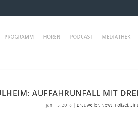
PROGRAMM
HÖREN
PODCAST
MEDIATHEK
ULHEIM: AUFFAHRUNFALL MIT DREI
Jan. 15, 2018
|
Brauweiler
,
News
,
Polizei
,
Sin