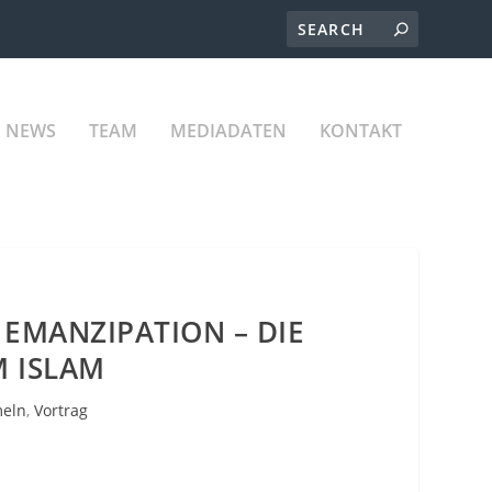
NEWS
TEAM
MEDIADATEN
KONTAKT
EMANZIPATION – DIE
M ISLAM
eln
,
Vortrag