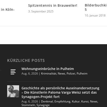
Bilderbuchki
Spitzentennis in Brauweiler!
 in Köln-
5
3. September 2025
10. Januar 2018
KÜRZLICHE POSTS
Wohnungseinbrüche in Pulheim
Aug. 6, 2026
|
Kriminalität
,
News
,
Polizei
,
Pulheim
Geschichte als persönliche Auseinandersetzung
– Die Künstlerin Paloma Varga Weisz setzt das
Synagogen-Projekt fort
Aug. 6, 2026
|
Denkmal
,
Empfehlung
,
Kultur
,
Kunst
,
News
,
Stommeln
,
Synagoge