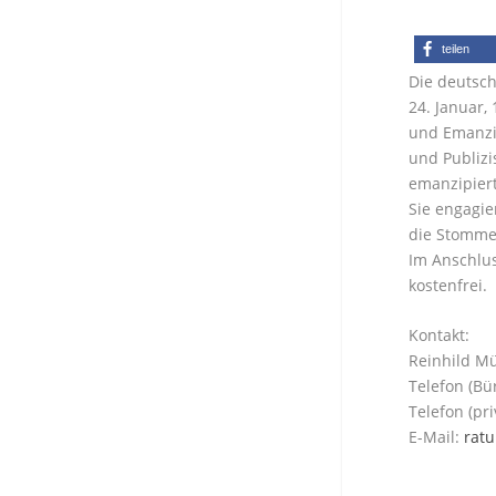
teilen
Die deutsch
24. Januar,
und Emanzip
und Publizi
emanzipiert
Sie engagie
die Stommele
Im Anschlus
kostenfrei.
Kontakt:
Reinhild Mü
Telefon (Bü
Telefon (pr
E-Mail:
ratu