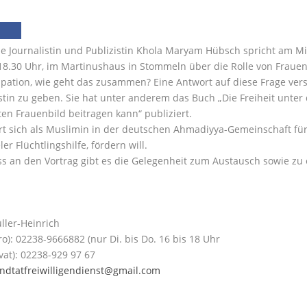
e Journalistin und Publizistin Khola Maryam Hübsch spricht am Mi
 18.30 Uhr, im Martinushaus in Stommeln über die Rolle von Frauen 
ation, wie geht das zusammen? Eine Antwort auf diese Frage vers
stin zu geben. Sie hat unter anderem das Buch „Die Freiheit unter
en Frauenbild beitragen kann“ publiziert.
rt sich als Muslimin in der deutschen Ahmadiyya-Gemeinschaft für 
r Flüchtlingshilfe, fördern will.
s an den Vortrag gibt es die Gelegenheit zum Austausch sowie zu 
ller-Heinrich
ro): 02238-9666882 (nur Di. bis Do. 16 bis 18 Uhr
ivat): 02238-929 97 67
ndtatfreiwilligendienst@gmail.com