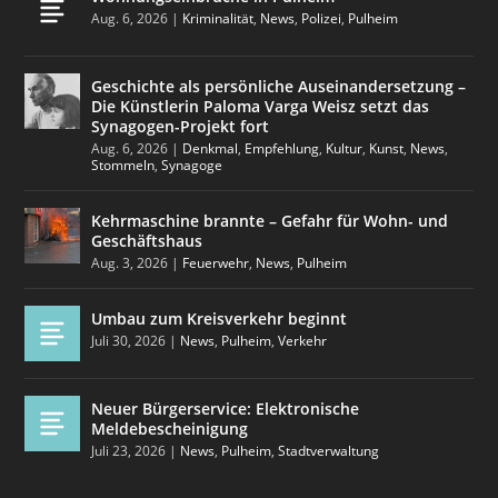
Aug. 6, 2026
|
Kriminalität
,
News
,
Polizei
,
Pulheim
Geschichte als persönliche Auseinandersetzung –
Die Künstlerin Paloma Varga Weisz setzt das
Synagogen-Projekt fort
Aug. 6, 2026
|
Denkmal
,
Empfehlung
,
Kultur
,
Kunst
,
News
,
Stommeln
,
Synagoge
Kehrmaschine brannte – Gefahr für Wohn- und
Geschäftshaus
Aug. 3, 2026
|
Feuerwehr
,
News
,
Pulheim
Umbau zum Kreisverkehr beginnt
Juli 30, 2026
|
News
,
Pulheim
,
Verkehr
Neuer Bürgerservice: Elektronische
Meldebescheinigung
Juli 23, 2026
|
News
,
Pulheim
,
Stadtverwaltung