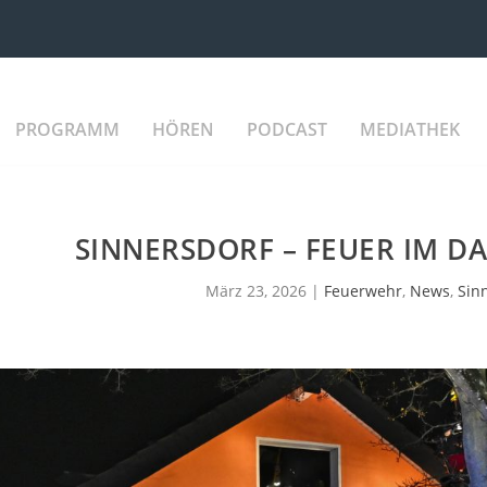
PROGRAMM
HÖREN
PODCAST
MEDIATHEK
SINNERSDORF – FEUER IM D
März 23, 2026
|
Feuerwehr
,
News
,
Sin