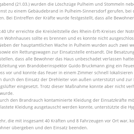
abend (21.03.) wurden die Löschzüge Pulheim und Stommeln ne
enst zu einem Gebäudebrand in Pulheim-Sinnersdorf gerufen, bei
n. Bei Eintreffen der Kräfte wurde festgestellt, dass alle Bewohner
40 Uhr erreichte die Kreisleitstelle des Rhein-Erft-Kreises der No
en Wohnhauses sollte es brennen und es konnte nicht ausgeschlos
Neben der hauptamtlichen Wache in Pulheim wurden auch zwei wei
sowie ein Rettungswagen zur Einsatzstelle entsandt. Die Besatzun
tstellen, dass alle Bewohner das Haus unbeschadet verlassen hatt
tzleitung von Brandoberinspektor Guido Bruckmann ging ein Feue
s vor und konnte das Feuer in einem Zimmer schnell lokalisieren
n durch den Einsatz der Drehleiter von außen unterstützt und zu
gslüfter eingesetzt. Trotz dieser Maßnahme konnte aber nicht ve
 wurde.
urch den Brandrauch kontaminierte Kleidung der Einsatzkräfte mög
astete Kleidung ausgetauscht werden konnte, unterstützte die Hy
hr, die mit insgesamt 40 Kräften und 8 Fahrzeugen vor Ort war, ko
ohner übergeben und den Einsatz beenden.