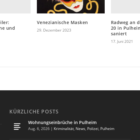
ler:
Radweg an d
Venezianische Masken
che und
20 in Pulhe
29. Dezember 2023
saniert
17. Juni 2021
KÜRZLICHE POSTS
Wohnungseinbrüche in Pulheim
Aug. 6, 2026
|
Kriminalität
,
News
,
Polizei
,
Pulheim