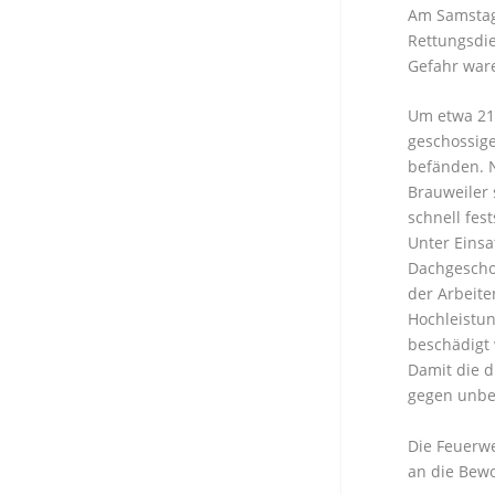
Am Samstag
Rettungsdi
Gefahr ware
Um etwa 21:
geschossig
befänden. 
Brauweiler 
schnell fes
Unter Einsa
Dachgeschos
der Arbeite
Hochleistun
beschädigt
Damit die d
gegen unbel
Die Feuerwe
an die Bew