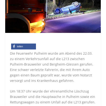
teilen
Die Feuerwehr Pulheim wurde am Abend des 22.03.
zu einem Verkehrsunfall auf die L213 zwischen
Pulheim-Brauweiler und Bergheim-Glessen gerufen.
Eine schwer verletzte Fahrerin, die mit Ihrem Auto
gegen einen Baum geprallt war, wurde vom Notarzt
versorgt und ins Krankenhaus gefahren.
Um 18:37 Uhr wurde der ehrenamtliche Löschzug
Brauweiler und die Hauptwache in Pulheim sowie ein
Rettungswagen zu einem Unfall auf die L213 gerufen.