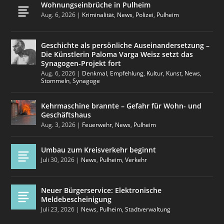
Wohnungseinbrüche in Pulheim
Aug. 6, 2026
|
Kriminalität
,
News
,
Polizei
,
Pulheim
Geschichte als persönliche Auseinandersetzung –
Die Künstlerin Paloma Varga Weisz setzt das
Synagogen-Projekt fort
Aug. 6, 2026
|
Denkmal
,
Empfehlung
,
Kultur
,
Kunst
,
News
,
Stommeln
,
Synagoge
Kehrmaschine brannte – Gefahr für Wohn- und
Geschäftshaus
Aug. 3, 2026
|
Feuerwehr
,
News
,
Pulheim
Umbau zum Kreisverkehr beginnt
Juli 30, 2026
|
News
,
Pulheim
,
Verkehr
Neuer Bürgerservice: Elektronische
Meldebescheinigung
Juli 23, 2026
|
News
,
Pulheim
,
Stadtverwaltung