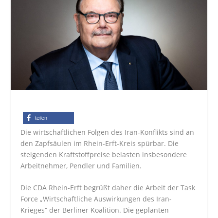
teilen
Die wirtschaftlichen Folgen des Iran-Konflikts sind an
den Zapfsäulen im Rhein-Erft-Kreis spürbar. Die
steigenden Kraftstoffpreise belasten insbesondere
Arbeitnehmer, Pendler und Familien.
Die CDA Rhein-Erft begrüßt daher die Arbeit der Task
Force „Wirtschaftliche Auswirkungen des Iran-
Krieges“ der Berliner Koalition. Die geplanten