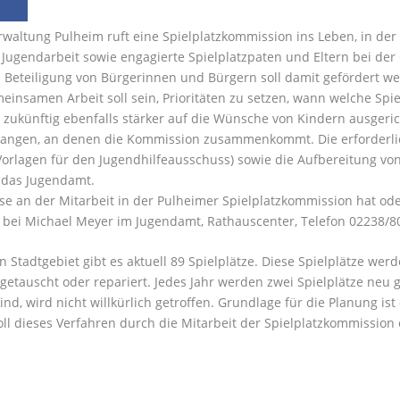
rwaltung Pulheim ruft eine Spielplatzkommission ins Leben, in de
Jugendarbeit sowie engagierte Spielplatzpaten und Eltern bei der 
 Beteiligung von Bürgerinnen und Bürgern soll damit gefördert w
meinsamen Arbeit soll sein, Prioritäten zu setzen, wann welche Spie
l zukünftig ebenfalls stärker auf die Wünsche von Kindern ausgeric
gangen, an denen die Kommission zusammenkommt. Die erforderlich
 Vorlagen für den Jugendhilfeausschuss) sowie die Aufbereitung
das Jugendamt.
se an der Mitarbeit in der Pulheimer Spielplatzkommission hat o
 bei Michael Meyer im Jugendamt, Rathauscenter, Telefon 02238/8
 Stadtgebiet gibt es aktuell 89 Spielplätze. Diese Spielplätze wer
etauscht oder repariert. Jedes Jahr werden zwei Spielplätze neu g
sind, wird nicht willkürlich getroffen. Grundlage für die Planung is
oll dieses Verfahren durch die Mitarbeit der Spielplatzkommission