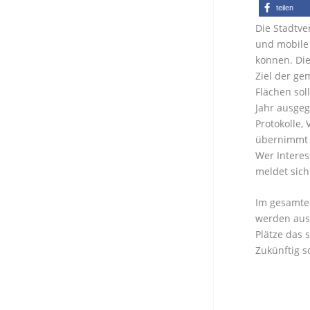
teilen
Die Stadtve
und mobile 
können. Die
Ziel der ge
Flächen sol
Jahr ausge
Protokolle,
übernimmt 
Wer Interes
meldet sich
Im gesamten
werden ausg
Plätze das 
Zukünftig s