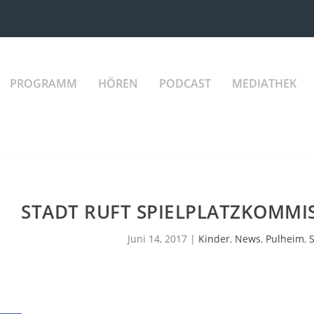
PROGRAMM
HÖREN
PODCAST
MEDIATHEK
STADT RUFT SPIELPLATZKOMMIS
Juni 14, 2017
|
Kinder
,
News
,
Pulheim
,