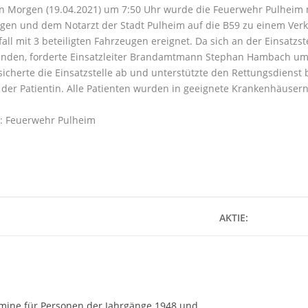
n Morgen (19.04.2021) um 7:50 Uhr wurde die Feuerwehr Pulheim 
en und dem Notarzt der Stadt Pulheim auf die B59 zu einem Verkeh
all mit 3 beteiligten Fahrzeugen ereignet. Da sich an der Einsatzst
anden, forderte Einsatzleiter Brandamtmann Stephan Hambach um
icherte die Einsatzstelle ab und unterstützte den Rettungsdiens
der Patientin. Alle Patienten wurden in geeignete Krankenhäusern 
e: Feuerwehr Pulheim
AKTIE:
ermine für Personen der Jahrgänge 1948 und