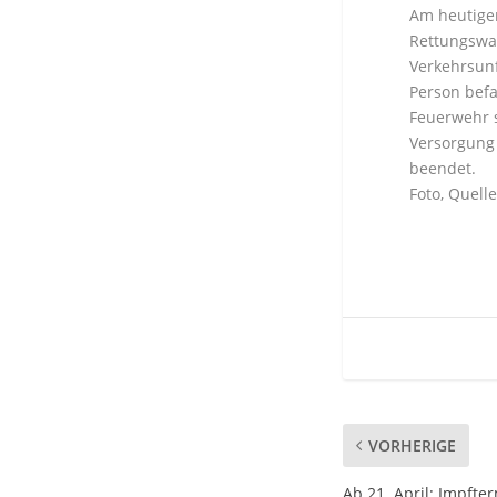
Am heutige
Rettungswag
Verkehrsunf
Person bef
Feuerwehr s
Versorgung 
beendet.
Foto, Quell
VORHERIGE
Ab 21. April: Impft