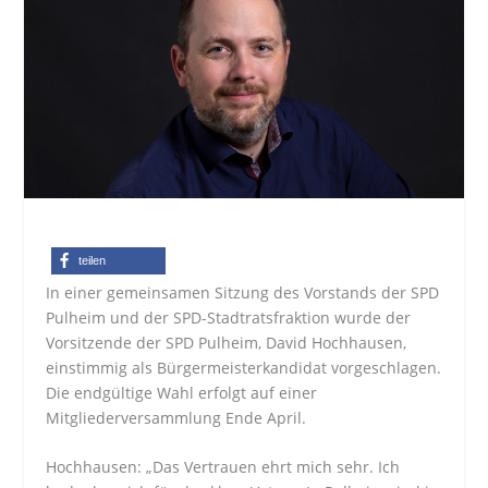
teilen
In einer gemeinsamen Sitzung des Vorstands der SPD
Pulheim und der SPD-Stadtratsfraktion wurde der
Vorsitzende der SPD Pulheim, David Hochhausen,
einstimmig als Bürgermeisterkandidat vorgeschlagen.
Die endgültige Wahl erfolgt auf einer
Mitgliederversammlung Ende April.
Hochhausen: „Das Vertrauen ehrt mich sehr. Ich