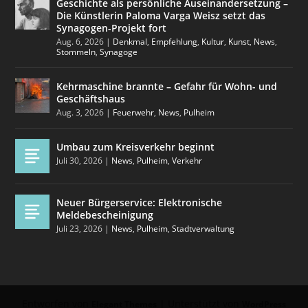
Geschichte als persönliche Auseinandersetzung –
Die Künstlerin Paloma Varga Weisz setzt das
Synagogen-Projekt fort
Aug. 6, 2026
|
Denkmal
,
Empfehlung
,
Kultur
,
Kunst
,
News
,
Stommeln
,
Synagoge
Kehrmaschine brannte – Gefahr für Wohn- und
Geschäftshaus
Aug. 3, 2026
|
Feuerwehr
,
News
,
Pulheim
Umbau zum Kreisverkehr beginnt
Juli 30, 2026
|
News
,
Pulheim
,
Verkehr
Neuer Bürgerservice: Elektronische
Meldebescheinigung
Juli 23, 2026
|
News
,
Pulheim
,
Stadtverwaltung
Entworfen von
| Unterstützt von
Elegant Themes
WordPress