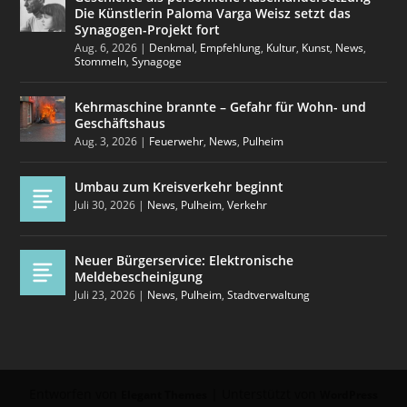
Die Künstlerin Paloma Varga Weisz setzt das
Synagogen-Projekt fort
Aug. 6, 2026
|
Denkmal
,
Empfehlung
,
Kultur
,
Kunst
,
News
,
Stommeln
,
Synagoge
Kehrmaschine brannte – Gefahr für Wohn- und
Geschäftshaus
Aug. 3, 2026
|
Feuerwehr
,
News
,
Pulheim
Umbau zum Kreisverkehr beginnt
Juli 30, 2026
|
News
,
Pulheim
,
Verkehr
Neuer Bürgerservice: Elektronische
Meldebescheinigung
Juli 23, 2026
|
News
,
Pulheim
,
Stadtverwaltung
Entworfen von
| Unterstützt von
Elegant Themes
WordPress