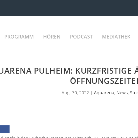
PROGRAMM
HÖREN
PODCAST
MEDIATHEK
UARENA PULHEIM: KURZFRISTIGE
ÖFFNUNGSZEITE
Aug. 30, 2022
|
Aquarena
,
News
,
Sto