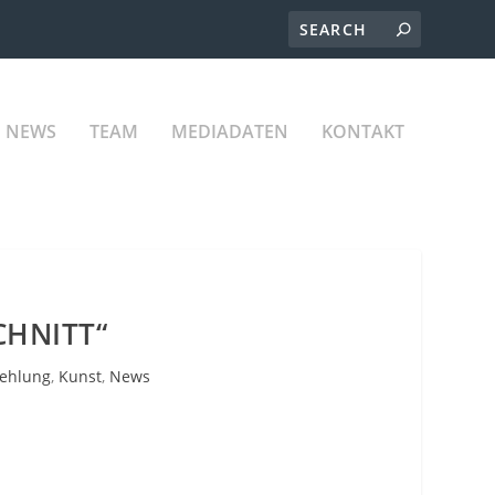
NEWS
TEAM
MEDIADATEN
KONTAKT
CHNITT“
ehlung
,
Kunst
,
News