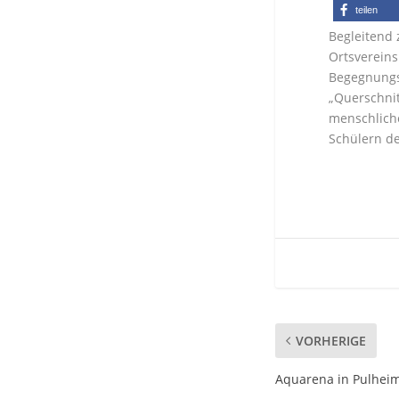
teilen
Begleitend 
Ortsvereins
Begegnungss
„Querschnit
menschliche
Schülern d
VORHERIGE
Aquarena in Pulhei