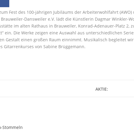
zum Fest des 100-jährigen Jubiläums der Arbeiterwohlfahrt (AWO
 Brauweiler-Dansweiler e.V. lädt die Künstlerin Dagmar Winkler-Wolf
tätte im alten Rathaus in Brauweiler, Konrad-Adenauer-Platz 2, z
t“ ein. Die Werke zeigen eine Auswahl aus unterschiedlichen Seri
n Gestalt einen großen Raum einnimmt. Musikalisch begleitet wir
es Gitarrenkurses von Sabine Brüggemann.
AKTIE:
m-Stommeln