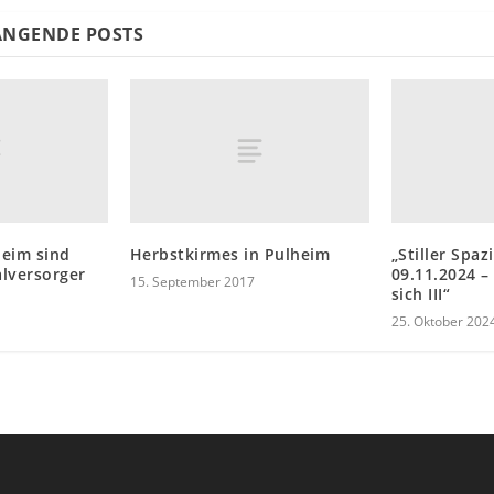
NGENDE POSTS
heim sind
Herbstkirmes in Pulheim
„Stiller Spa
lversorger
09.11.2024 –
15. September 2017
sich III“
25. Oktober 202