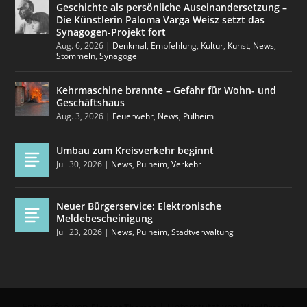
Geschichte als persönliche Auseinandersetzung –
Die Künstlerin Paloma Varga Weisz setzt das
Synagogen-Projekt fort
Aug. 6, 2026
|
Denkmal
,
Empfehlung
,
Kultur
,
Kunst
,
News
,
Stommeln
,
Synagoge
Kehrmaschine brannte – Gefahr für Wohn- und
Geschäftshaus
Aug. 3, 2026
|
Feuerwehr
,
News
,
Pulheim
Umbau zum Kreisverkehr beginnt
Juli 30, 2026
|
News
,
Pulheim
,
Verkehr
Neuer Bürgerservice: Elektronische
Meldebescheinigung
Juli 23, 2026
|
News
,
Pulheim
,
Stadtverwaltung
Entworfen von
| Unterstützt von