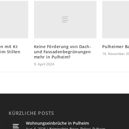
n mit KI:
Keine Förderung von Dach-
Pulheimer B
im Stillen
und Fassadenbegrünungen
16. November 2
mehr in Pulheim?
9. April 2024
KÜRZLICHE POSTS
Wohnungseinbrüche in Pulheim
Aug. 6, 2026
|
Kriminalität
,
News
,
Polizei
,
Pulheim