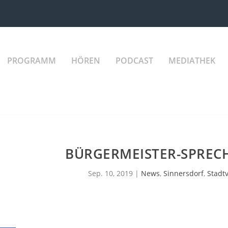
PROGRAMM
HÖREN
PODCAST
MEDIATHEK
BÜRGERMEISTER-SPREC
Sep. 10, 2019
|
News
,
Sinnersdorf
,
Stadt