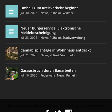
Umbau zum Kreisverkehr beginnt
Juli 30, 2026
|
News
,
Pulheim
,
Verkehr
Neuer Bürgerservice: Elektronische
Meldebescheinigung
Juli 23, 2026
|
News
,
Pulheim
,
Stadtverwaltung
Cannabisplantage in Wohnhaus entdeckt
Juli 21, 2026
|
News
,
Polizei
,
Stommeln
Gasausbruch durch Bauarbeiten
Juli 16, 2026
|
Feuerwehr
,
News
,
Pulheim
Entworfen von
| Unterstützt von
Elegant Themes
WordPress