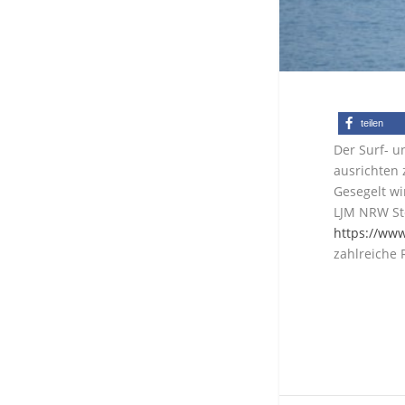
teilen
Der Surf- u
ausrichten 
Gesegelt wi
LJM NRW Ste
https://www
zahlreiche 