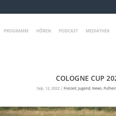
PROGRAMM
HÖREN
PODCAST
MEDIATHEK
COLOGNE CUP 20
Sep. 12, 2022
|
Freizeit
,
Jugend
,
News
,
Pulhei