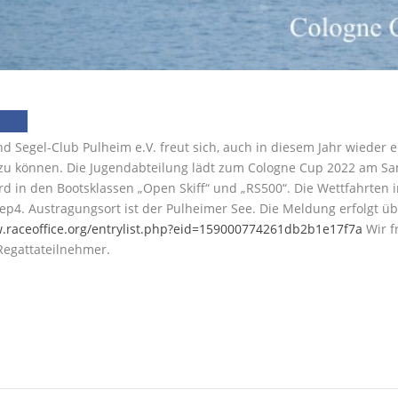
nd Segel-Club Pulheim e.V. freut sich, auch in diesem Jahr wieder 
zu können. Die Jugendabteilung lädt zum Cologne Cup 2022 am Sam
rd in den Bootsklassen „Open Skiff“ und „RS500“. Die Wettfahrten i
p4. Austragungsort ist der Pulheimer See. Die Meldung erfolgt übe
.raceoffice.org/entrylist.php?eid=159000774261db2b1e17f7a
Wir f
Regattateilnehmer.