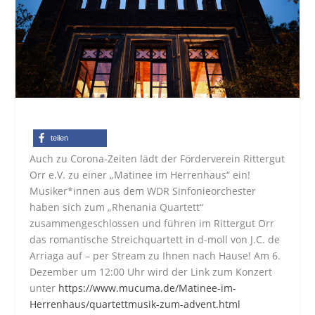
teilen
Auch zu Corona-Zeiten lädt der Förderverein Rittergut
Orr e.V. zu einer „Matinee im Herrenhaus“ ein!
Musiker*innen aus dem WDR Sinfonieorchester
haben sich zum „Rhenania Quartett“
zusammengeschlossen und führen im Rittergut Orr
das romantische Streichquartett in d-moll von J.C. de
Arriaga auf – per Stream zu Ihnen nach Hause! Am 6.
Dezember um 12:00 Uhr wird der Link zum Konzert
unter
https://www.mucuma.de/Matinee-im-
Herrenhaus/quartettmusik-zum-advent.html