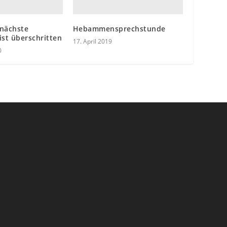
 nächste
Hebammensprechstunde
ist überschritten
17. April 2019
0