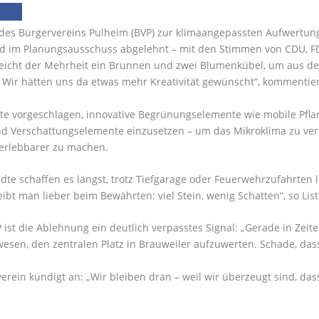
des Bürgervereins Pulheim (BVP) zur klimaangepassten Aufwertung
d im Planungsausschuss abgelehnt – mit den Stimmen von CDU, FD
eicht der Mehrheit ein Brunnen und zwei Blumenkübel, um aus dem
Wir hätten uns da etwas mehr Kreativität gewünscht“, kommentiert 
te vorgeschlagen, innovative Begrünungselemente wie mobile Pfla
d Verschattungselemente einzusetzen – um das Mikroklima zu ver
 erlebbarer zu machen.
dte schaffen es längst, trotz Tiefgarage oder Feuerwehrzufahrten 
ibt man lieber beim Bewährten: viel Stein, wenig Schatten“, so List
 ist die Ablehnung ein deutlich verpasstes Signal: „Gerade in Zei
esen, den zentralen Platz in Brauweiler aufzuwerten. Schade, das
erein kündigt an: „Wir bleiben dran – weil wir überzeugt sind, das