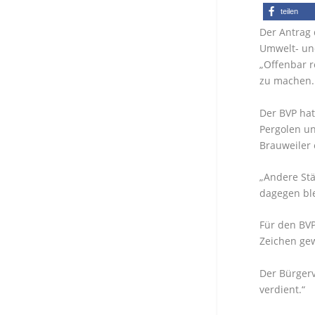
teilen
Der Antrag 
Umwelt- un
„Offenbar r
zu machen. 
Der BVP hat
Pergolen un
Brauweiler
„Andere Stä
dagegen ble
Für den BVP
Zeichen gew
Der Bürgerv
verdient.“