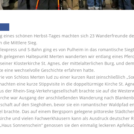
ng eines schönen Herbst-Tages machten sich 23 Wanderfreunde des
 die Mittlere Sieg.
lexpress und S-Bahn ging es von Pulheim in das romantische Siegt
ch gelegenen Haltepunkt Merten wanderten wir entlang eines Pfer
seiner Klosterkirche St. Agnes, der mittelalterlichen Burg, und de
e eine wechselvolle Geschichte erfahren hatte.
ie von Schloss Merten lud zu einer kurzen Rast (einschließlich „
machten eine kurze Stippvisite in die doppeltürmige Kirche St. Agn
us der Rhein-Sieg-Verkehrsgesellschaft brachte sie auf die Weste
kirche war Ausgang der anschließenden Wanderung nach Blankenbe
schaft auf den Sieghöhen, bevor sie ein romantischer Waldpfad e
l brachte. Das auf einem Bergsporn gelegene pittoreske Städtchen
irche und vielen Fachwerkhäusern kann als Ausdruck deutscher Ro
„Haus Sonnenschein“ genossen sie den einmalig leckeren Apfelku