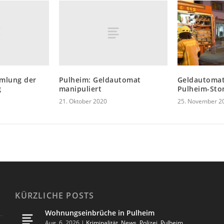
mlung der
Pulheim: Geldautomat
Geldautomat
g
manipuliert
Pulheim-St
21. Oktober 2020
25. November 2
KÜRZLICHE POSTS
Wohnungseinbrüche in Pulheim
Aug. 6, 2026
|
Kriminalität
,
News
,
Polizei
,
Pulheim