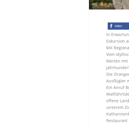
teilen
In Erwartu
Exkursion an
Mit Regiona
Vom idyllis
Merten mit 
Jahrhundert
Die Oranger
Ausflügler 
Ein Anruf B
Wallfahrts
offene Land
unserem Zie
Katharinenk
Restaurant 