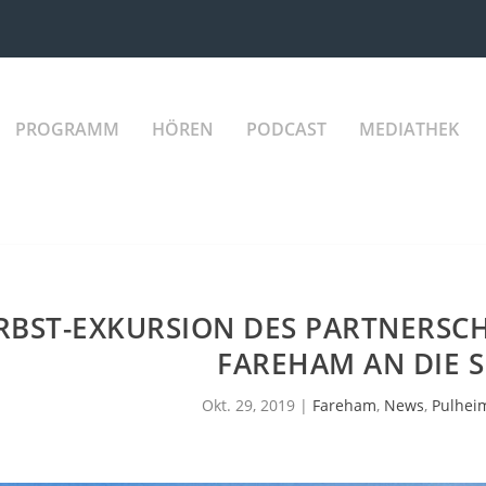
PROGRAMM
HÖREN
PODCAST
MEDIATHEK
RBST-EXKURSION DES PARTNERSCH
FAREHAM AN DIE S
Okt. 29, 2019
|
Fareham
,
News
,
Pulhei