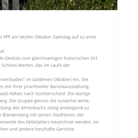
 PPF am letzten Oktober-Samstag auf zu einer
al.
de-Gestüts zum gleichnamigen historischen Ort
m Schloss Merten, das im Laufe der
Sonnenbaden“ im Goldenen Oktober) ein. Die
es mit ihrer prachtvoller Barockausstattung.
rwald-Höhen nach Süchterscheid. Die dortige
rg. Die Gruppe genoss die zunächst weite,
ntlang des Ahrenbachs stetig ansteigend zu
 Blankenberg mit seinen Stadttoren, der
mantik des Mittelalters bezeichnet werden. Im
chen und andere herzhafte Gerichte.