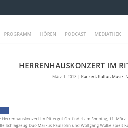
PROGRAMM
HÖREN
PODCAST
MEDIATHEK
HERRENHAUSKONZERT IM RI
März 1, 2018
|
Konzert
,
Kultur
,
Musik
,
 Herrenhauskonzert im Rittergut Orr findet am Sonntag, 11. März, 18
elle Schlagzeug-Duo Markus Paulsohn und Wolfgang Wölke spielt K