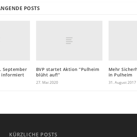
NGENDE POSTS
7. September
BVP startet Aktion ”Pulheim
Mehr Sicherh
 informiert
blüht auf!”
in Pulheim
27. Mai 2020
31. August 2017
KÜRZLICHE POSTS