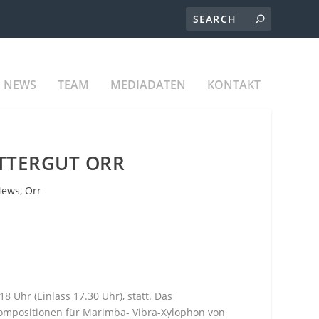
NEWS
TEAM
MEDIADATEN
KONTAKT
TTERGUT ORR
News
,
Orr
 Uhr (Einlass 17.30 Uhr), statt. Das
ompositionen für Marimba- Vibra-Xylophon von