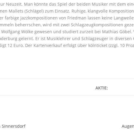
zur Neuzeit. Man könnte das Spiel der beiden Musiker mit dem eine
en Mallets (Schlägel) zum Einsatz. Ruhige, klangvolle Kompositione
oder farbige Jazzkompositionen von Friedman lassen keine Langwei
mmeln beherrschen, wird mit zwei Schlagzeugkompositionen gezeig
 Wolfgang Wölke gewesen und studiert zurzeit bei Mathias Göbel. 
oderburg gelernt. Er ist Musiklehrer und Schlagzeuger in diversen 
igt 12 Euro. Der Kartenverkauf erfolgt über kölnticket (zzgl. 10 
AKTIE:
n Sinnersdorf
Augen-