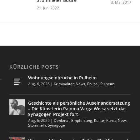
Stommeler Buure
3. Mai 2017
21. Juni 2022
KÜRZLICHE POSTS
Wohnungseinbrüche in Pulheim
Aug. 6, 2026
|
Kriminalität
,
News
,
Polizei
,
Pulheim
Geschichte als persönliche Auseinandersetzung
– Die Künstlerin Paloma Varga Weisz setzt das
Synagogen-Projekt fort
Aug. 6, 2026
|
Denkmal
,
Empfehlung
,
Kultur
,
Kunst
,
News
,
Stommeln
,
Synagoge