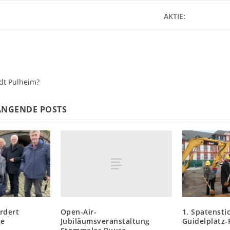
AKTIE:
adt Pulheim?
NGENDE POSTS
Open-Air-
rdert
1. Spatensti
Jubiläumsveranstaltung
le
Guidelplatz-