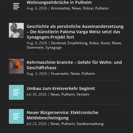
Wohnungseinbrüche in Pulheim
Aug. 6, 2026
|
Kriminalität
,
News
,
Polizei
,
Pulheim
Geschichte als persönliche Auseinandersetzung
– Die Künstlerin Paloma Varga Weisz setzt das
Synagogen-Projekt fort
Aug. 6, 2026
|
Denkmal
,
Empfehlung
,
Kultur
,
Kunst
,
News
,
Stommeln
,
Synagoge
Kehrmaschine brannte – Gefahr für Wohn- und
Geschäftshaus
Aug. 3, 2026
|
Feuerwehr
,
News
,
Pulheim
Umbau zum Kreisverkehr beginnt
Juli 30, 2026
|
News
,
Pulheim
,
Verkehr
Neuer Bürgerservice: Elektronische
Meldebescheinigung
Juli 23, 2026
|
News
,
Pulheim
,
Stadtverwaltung