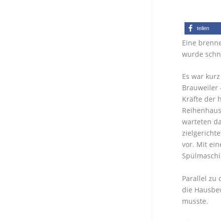
teilen
Eine brenn
wurde schn
Es war kur
Brauweiler 
Kräfte der 
Reihenhause
warteten da
zielgericht
vor. Mit ei
Spülmaschi
Parallel zu
die Hausbew
musste.