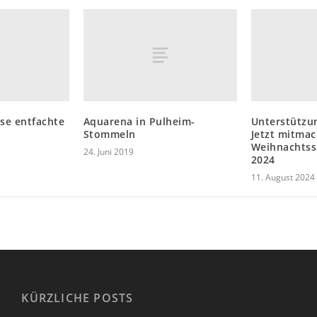
sse entfachte
Aquarena in Pulheim-
Unterstützun
d
Stommeln
Jetzt mitmac
Weihnachtss
24. Juni 2019
2024
11. August 2024
KÜRZLICHE POSTS