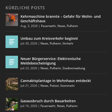
KÜRZLICHE POSTS
Kehrmaschine brannte – Gefahr für Wohn- und
Geschäftshaus
Aug. 3, 2026
|
Feuerwehr
,
News
,
Pulheim
Umbau zum Kreisverkehr beginnt
Juli 30, 2026
|
News
,
Pulheim
,
Verkehr
Neuer Bürgerservice: Elektronische
Meldebescheinigung
Juli 23, 2026
|
News
,
Pulheim
,
Stadtverwaltung
Cannabisplantage in Wohnhaus entdeckt
Juli 21, 2026
|
News
,
Polizei
,
Stommeln
Gasausbruch durch Bauarbeiten
Juli 16, 2026
|
Feuerwehr
,
News
,
Pulheim