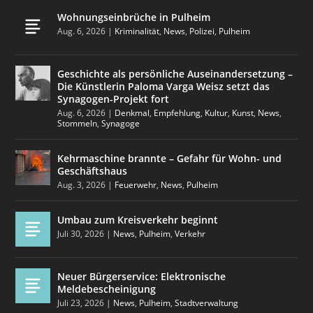
Wohnungseinbrüche in Pulheim
Aug. 6, 2026
|
Kriminalität
,
News
,
Polizei
,
Pulheim
Geschichte als persönliche Auseinandersetzung –
Die Künstlerin Paloma Varga Weisz setzt das
Synagogen-Projekt fort
Aug. 6, 2026
|
Denkmal
,
Empfehlung
,
Kultur
,
Kunst
,
News
,
Stommeln
,
Synagoge
Kehrmaschine brannte – Gefahr für Wohn- und
Geschäftshaus
Aug. 3, 2026
|
Feuerwehr
,
News
,
Pulheim
Umbau zum Kreisverkehr beginnt
Juli 30, 2026
|
News
,
Pulheim
,
Verkehr
Neuer Bürgerservice: Elektronische
Meldebescheinigung
Juli 23, 2026
|
News
,
Pulheim
,
Stadtverwaltung