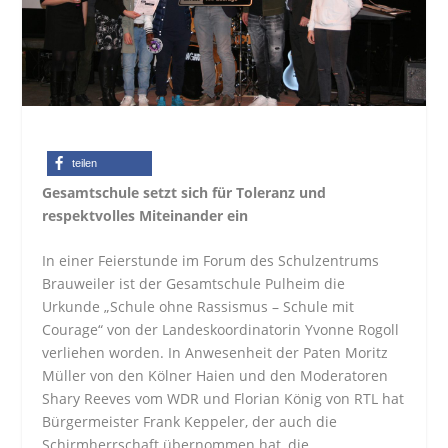
teilen
Gesamtschule setzt sich für Toleranz und
respektvolles Miteinander ein
In einer Feierstunde im Forum des Schulzentrums
Brauweiler ist der Gesamtschule Pulheim die
Urkunde „Schule ohne Rassismus – Schule mit
Courage“ von der Landeskoordinatorin Yvonne Rogoll
verliehen worden. In Anwesenheit der Paten Moritz
Müller von den Kölner Haien und den Moderatoren
Shary Reeves vom WDR und Florian König von RTL hat
Bürgermeister Frank Keppeler, der auch die
Schirmherrschaft übernommen hat, die