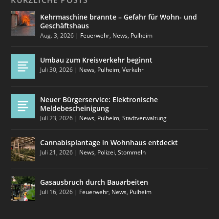
KÜRZLICHE POSTS
Kehrmaschine brannte – Gefahr für Wohn- und
Geschäftshaus
Aug. 3, 2026
|
Feuerwehr
,
News
,
Pulheim
Umbau zum Kreisverkehr beginnt
Juli 30, 2026
|
News
,
Pulheim
,
Verkehr
Neuer Bürgerservice: Elektronische
Meldebescheinigung
Juli 23, 2026
|
News
,
Pulheim
,
Stadtverwaltung
Cannabisplantage in Wohnhaus entdeckt
Juli 21, 2026
|
News
,
Polizei
,
Stommeln
Gasausbruch durch Bauarbeiten
Juli 16, 2026
|
Feuerwehr
,
News
,
Pulheim