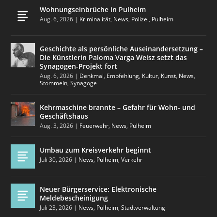
Wohnungseinbrüche in Pulheim
Aug. 6, 2026
|
Kriminalität
,
News
,
Polizei
,
Pulheim
Geschichte als persönliche Auseinandersetzung –
Die Künstlerin Paloma Varga Weisz setzt das
Synagogen-Projekt fort
Aug. 6, 2026
|
Denkmal
,
Empfehlung
,
Kultur
,
Kunst
,
News
,
Stommeln
,
Synagoge
Kehrmaschine brannte – Gefahr für Wohn- und
Geschäftshaus
Aug. 3, 2026
|
Feuerwehr
,
News
,
Pulheim
Umbau zum Kreisverkehr beginnt
Juli 30, 2026
|
News
,
Pulheim
,
Verkehr
Neuer Bürgerservice: Elektronische
Meldebescheinigung
Juli 23, 2026
|
News
,
Pulheim
,
Stadtverwaltung