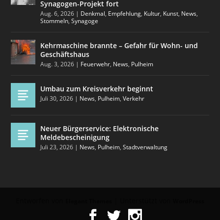
Synagogen-Projekt fort
Aug. 6, 2026
|
Denkmal
,
Empfehlung
,
Kultur
,
Kunst
,
News
,
Stommeln
,
Synagoge
Kehrmaschine brannte – Gefahr für Wohn- und
Geschäftshaus
Aug. 3, 2026
|
Feuerwehr
,
News
,
Pulheim
Umbau zum Kreisverkehr beginnt
Juli 30, 2026
|
News
,
Pulheim
,
Verkehr
Neuer Bürgerservice: Elektronische
Meldebescheinigung
Juli 23, 2026
|
News
,
Pulheim
,
Stadtverwaltung
Entworfen von
| Unterstützt von
Elegant Themes
WordPress